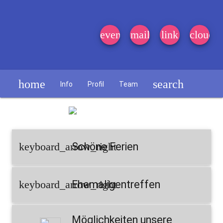
event_note
mail
link
cloud
home
search
Info
Profil
Team
Schülerzeitung
keyboard_arrow_right
Schöne Ferien
keyboard_arrow_right
Ehemaligentreffen
Möglichkeiten unsere