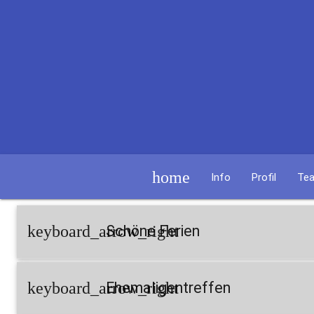
home
Info
Profil
Te
keyboard_arrow_right
Schöne Ferien
keyboard_arrow_right
Ehemaligentreffen