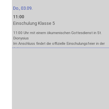
Do., 03.09.
11:00
Einschulung Klasse 5
11:00 Uhr mit einem ökumenischen Gottesdienst in St.
Dionysius
Im Anschluss findet die offizielle Einschulungsfeier in der
Aula statt.
Das Ende der Veranstaltung ist gegen 13:00 Uhr
vorgesehen.
Fr., 04.09.
8:00
Stufe 5: Lernen lernen
1. – 4. Stunde: Methodenlernen mit den Klassenleitungen
Sa., 05.09. – Fr., 11.09.