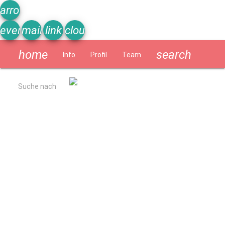
arrow_upward
event_note
mail
link
cloud
home
search
Info
Profil
Team
Schülerzeitung
Suche nach
Allgemein
Kurzbeschreibung
Ergebnisse Qualitätsanalyse 2022
Schulverpflegung
Geschichte
Impressum
Datenschutzerklärung
Schulprogramm