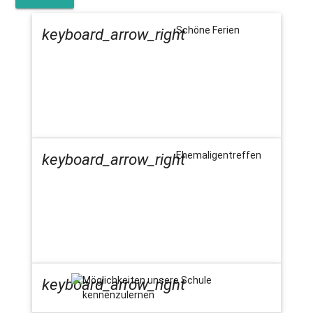
Schöne Ferien
keyboard_arrow_right
Ehemaligentreffen
keyboard_arrow_right
Möglichkeiten unsere Schule
keyboard_arrow_right
kennenzulernen