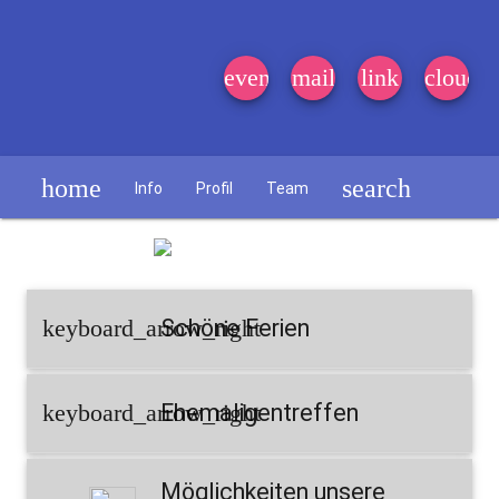
event_note
mail
link
cloud
home
search
Info
Profil
Team
Schülerzeitung
keyboard_arrow_right
Schöne Ferien
keyboard_arrow_right
Ehemaligentreffen
Möglichkeiten unsere