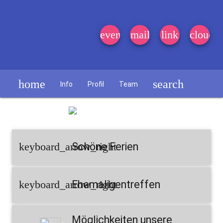
event_note
mail
link
cloud
home
search
Info
Profil
Team
Schülerzeitung
keyboard_arrow_right
Schöne Ferien
keyboard_arrow_right
Ehemaligentreffen
Möglichkeiten unsere