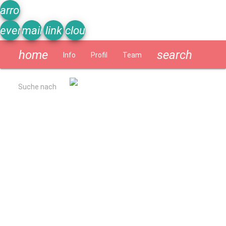
arrow_upward
event_note
mail
link
cloud
home
search
Info
Profil
Team
Schülerzeitung
Suche nach
Allgemein
Kurzbeschreibung
Ergebnisse Qualitätsanalyse 2022
Schulverpflegung
Geschichte
Impressum
Datenschutzerklärung
Schulprogramm