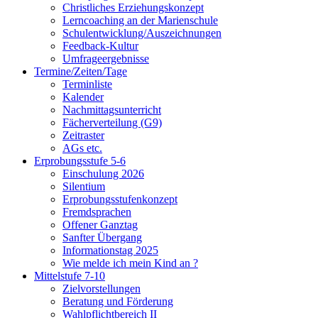
Christliches Erziehungskonzept
Lerncoaching an der Marienschule
Schulentwicklung/Auszeichnungen
Feedback-Kultur
Umfrageergebnisse
Termine/Zeiten/Tage
Terminliste
Kalender
Nachmittagsunterricht
Fächerverteilung (G9)
Zeitraster
AGs etc.
Erprobungsstufe 5-6
Einschulung 2026
Silentium
Erprobungsstufenkonzept
Fremdsprachen
Offener Ganztag
Sanfter Übergang
Informationstag 2025
Wie melde ich mein Kind an ?
Mittelstufe 7-10
Zielvorstellungen
Beratung und Förderung
Wahlpflichtbereich II