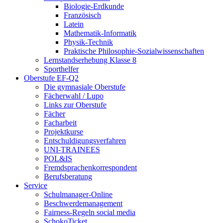
Biologie-Erdkunde
Französisch
Latein
Mathematik-Informatik
Physik-Technik
Praktische Philosophie-Sozialwissenschaften
Lernstandserhebung Klasse 8
Sporthelfer
Oberstufe EF-Q2
Die gymnasiale Oberstufe
Fächerwahl / Lupo
Links zur Oberstufe
Fächer
Facharbeit
Projektkurse
Entschuldigungsverfahren
UNI-TRAINEES
POL&IS
Fremdsprachenkorrespondent
Berufsberatung
Service
Schulmanager-Online
Beschwerdemanagement
Fairness-Regeln social media
SchokoTicket