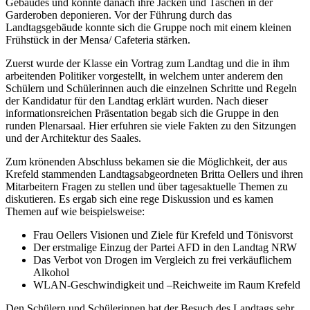
Gebäudes und konnte danach ihre Jacken und Taschen in der
Garderoben deponieren. Vor der Führung durch das
Landtagsgebäude konnte sich die Gruppe noch mit einem kleinen
Frühstück in der Mensa/ Cafeteria stärken.
Zuerst wurde der Klasse ein Vortrag zum Landtag und die in ihm
arbeitenden Politiker vorgestellt, in welchem unter anderem den
Schülern und Schülerinnen auch die einzelnen Schritte und Regeln
der Kandidatur für den Landtag erklärt wurden. Nach dieser
informationsreichen Präsentation begab sich die Gruppe in den
runden Plenarsaal. Hier erfuhren sie viele Fakten zu den Sitzungen
und der Architektur des Saales.
Zum krönenden Abschluss bekamen sie die Möglichkeit, der aus
Krefeld stammenden Landtagsabgeordneten Britta Oellers und ihren
Mitarbeitern Fragen zu stellen und über tagesaktuelle Themen zu
diskutieren. Es ergab sich eine rege Diskussion und es kamen
Themen auf wie beispielsweise:
Frau Oellers Visionen und Ziele für Krefeld und Tönisvorst
Der erstmalige Einzug der Partei AFD in den Landtag NRW
Das Verbot von Drogen im Vergleich zu frei verkäuflichem
Alkohol
WLAN-Geschwindigkeit und –Reichweite im Raum Krefeld
Den Schülern und Schülerinnen hat der Besuch des Landtags sehr