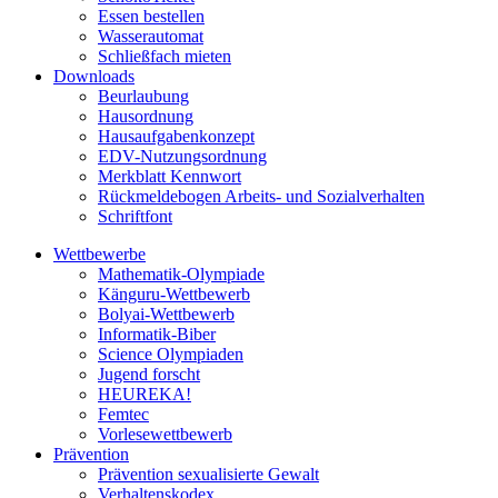
Essen bestellen
Wasserautomat
Schließfach mieten
Downloads
Beurlaubung
Hausordnung
Hausaufgabenkonzept
EDV-Nutzungsordnung
Merkblatt Kennwort
Rückmeldebogen Arbeits- und Sozialverhalten
Schriftfont
Wettbewerbe
Mathematik-Olympiade
Känguru-Wettbewerb
Bolyai-Wettbewerb
Informatik-Biber
Science Olympiaden
Jugend forscht
HEUREKA!
Femtec
Vorlesewettbewerb
Prävention
Prävention sexualisierte Gewalt
Verhaltenskodex