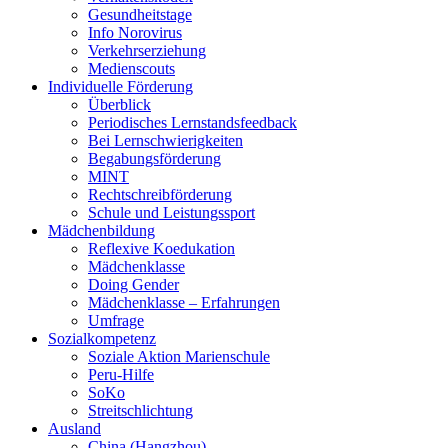
Gesundheitstage
Info Norovirus
Verkehrserziehung
Medienscouts
Individuelle Förderung
Überblick
Periodisches Lernstandsfeedback
Bei Lernschwierigkeiten
Begabungsförderung
MINT
Rechtschreibförderung
Schule und Leistungssport
Mädchenbildung
Reflexive Koedukation
Mädchenklasse
Doing Gender
Mädchenklasse – Erfahrungen
Umfrage
Sozialkompetenz
Soziale Aktion Marienschule
Peru-Hilfe
SoKo
Streitschlichtung
Ausland
China (Hangzhou)