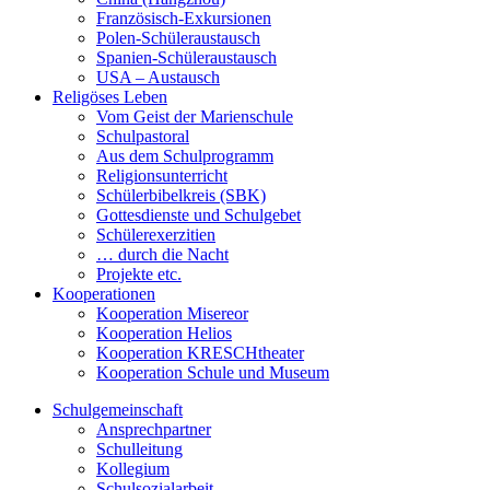
Französisch-Exkursionen
Polen-Schüleraustausch
Spanien-Schüleraustausch
USA – Austausch
Religöses Leben
Vom Geist der Marienschule
Schulpastoral
Aus dem Schulprogramm
Religionsunterricht
Schülerbibelkreis (SBK)
Gottesdienste und Schulgebet
Schülerexerzitien
… durch die Nacht
Projekte etc.
Kooperationen
Kooperation Misereor
Kooperation Helios
Kooperation KRESCHtheater
Kooperation Schule und Museum
Schulgemeinschaft
Ansprechpartner
Schulleitung
Kollegium
Schulsozialarbeit