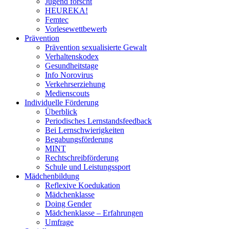
Jugend forscht
HEUREKA!
Femtec
Vorlesewettbewerb
Prävention
Prävention sexualisierte Gewalt
Verhaltenskodex
Gesundheitstage
Info Norovirus
Verkehrserziehung
Medienscouts
Individuelle Förderung
Überblick
Periodisches Lernstandsfeedback
Bei Lernschwierigkeiten
Begabungsförderung
MINT
Rechtschreibförderung
Schule und Leistungssport
Mädchenbildung
Reflexive Koedukation
Mädchenklasse
Doing Gender
Mädchenklasse – Erfahrungen
Umfrage