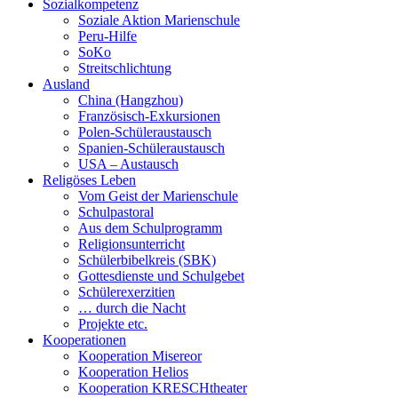
Sozialkompetenz
Soziale Aktion Marienschule
Peru-Hilfe
SoKo
Streitschlichtung
Ausland
China (Hangzhou)
Französisch-Exkursionen
Polen-Schüleraustausch
Spanien-Schüleraustausch
USA – Austausch
Religöses Leben
Vom Geist der Marienschule
Schulpastoral
Aus dem Schulprogramm
Religionsunterricht
Schülerbibelkreis (SBK)
Gottesdienste und Schulgebet
Schülerexerzitien
… durch die Nacht
Projekte etc.
Kooperationen
Kooperation Misereor
Kooperation Helios
Kooperation KRESCHtheater