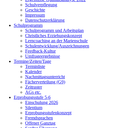
Schulverpflegung
Geschichte
Impressum
Datenschutzerklärung
Schulprogramm
Schulprogramm und Arbeitsplan
Christliches Erziehungskonzept
Lerncoaching an der Marienschule
Schulentwicklung/Auszeichnungen
Feedback-Kultur
Umfrageergebnisse
Termine/Zeiten/Tage
Terminliste
Kalender
Nachmittagsunterricht
Fächerverteilung (G9)
Zeitraster
AGs etc.
Erprobungsstufe 5-6
Einschulung 2026
Silentium
Erprobungsstufenkonzept
Fremdsprachen
Offener Ganztag