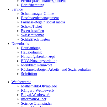
Fremdsprachenkorrespondent
Berufsberatung
Service
Schulmanager-Online
Beschwerdemanagement
Fairness-Regeln social media
SchokoTicket
Essen bestellen
Wasserautomat
Schließfach mieten
Downloads
Beurlaubung
Hausordnung
Hausaufgabenkonzept
EDV-Nutzungsordnung
Merkblatt Kennwort
Rückmeldebogen Arbeits- und Sozialverhalten
Schriftfont
Wettbewerbe
Mathematik-Olympiade
Känguru-Wettbewerb
Bolyai-Wettbewerb
Informatik-Biber
Science Olympiaden