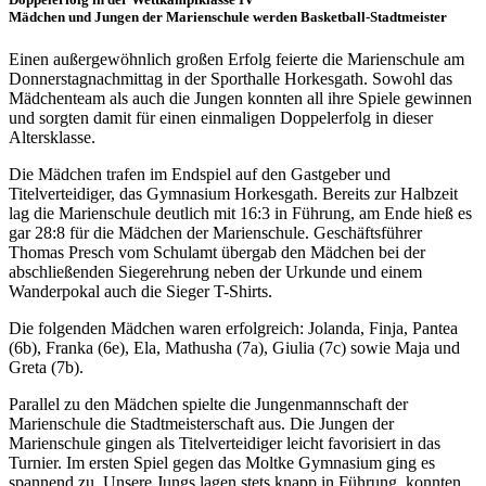
Mädchen und Jungen der Marienschule werden Basketball-Stadtmeister
Einen außergewöhnlich großen Erfolg feierte die Marienschule am
Donnerstagnachmittag in der Sporthalle Horkesgath. Sowohl das
Mädchenteam als auch die Jungen konnten all ihre Spiele gewinnen
und sorgten damit für einen einmaligen Doppelerfolg in dieser
Altersklasse.
Die Mädchen trafen im Endspiel auf den Gastgeber und
Titelverteidiger, das Gymnasium Horkesgath. Bereits zur Halbzeit
lag die Marienschule deutlich mit 16:3 in Führung, am Ende hieß es
gar 28:8 für die Mädchen der Marienschule. Geschäftsführer
Thomas Presch vom Schulamt übergab den Mädchen bei der
abschließenden Siegerehrung neben der Urkunde und einem
Wanderpokal auch die Sieger T-Shirts.
Die folgenden Mädchen waren erfolgreich: Jolanda, Finja, Pantea
(6b), Franka (6e), Ela, Mathusha (7a), Giulia (7c) sowie Maja und
Greta (7b).
Parallel zu den Mädchen spielte die Jungenmannschaft der
Marienschule die Stadtmeisterschaft aus. Die Jungen der
Marienschule gingen als Titelverteidiger leicht favorisiert in das
Turnier. Im ersten Spiel gegen das Moltke Gymnasium ging es
spannend zu. Unsere Jungs lagen stets knapp in Führung, konnten