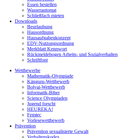
Essen bestellen
Wasserautomat
Schließfach mieten
Downloads
Beurlaubung
Hausordnung
Hausaufgabenkonzept
EDV-Nutzungsordnung
Merkblatt Kennwort
Rückmeldebogen Arbeits- und Sozialverhalten
Schriftfont
Wettbewerbe
Mathematik-Olympiade
Känguru-Wettbewerb
Bolyai-Wettbewerb
Informatik-Biber
Science Olympiaden
Jugend forscht
HEUREKA!
Femtec
Vorlesewettbewerb
Prävention
Prävention sexualisierte Gewalt
Verhaltenskodex