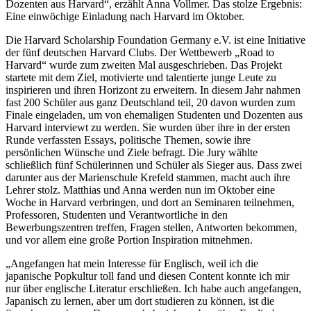
Dozenten aus Harvard“, erzählt Anna Vollmer. Das stolze Ergebnis:
Eine einwöchige Einladung nach Harvard im Oktober.
Die Harvard Scholarship Foundation Germany e.V. ist eine Initiative
der fünf deutschen Harvard Clubs. Der Wettbewerb „Road to
Harvard“ wurde zum zweiten Mal ausgeschrieben. Das Projekt
startete mit dem Ziel, motivierte und talentierte junge Leute zu
inspirieren und ihren Horizont zu erweitern. In diesem Jahr nahmen
fast 200 Schüler aus ganz Deutschland teil, 20 davon wurden zum
Finale eingeladen, um von ehemaligen Studenten und Dozenten aus
Harvard interviewt zu werden. Sie wurden über ihre in der ersten
Runde verfassten Essays, politische Themen, sowie ihre
persönlichen Wünsche und Ziele befragt. Die Jury wählte
schließlich fünf Schülerinnen und Schüler als Sieger aus. Dass zwei
darunter aus der Marienschule Krefeld stammen, macht auch ihre
Lehrer stolz. Matthias und Anna werden nun im Oktober eine
Woche in Harvard verbringen, und dort an Seminaren teilnehmen,
Professoren, Studenten und Verantwortliche in den
Bewerbungszentren treffen, Fragen stellen, Antworten bekommen,
und vor allem eine große Portion Inspiration mitnehmen.
„Angefangen hat mein Interesse für Englisch, weil ich die
japanische Popkultur toll fand und diesen Content konnte ich mir
nur über englische Literatur erschließen. Ich habe auch angefangen,
Japanisch zu lernen, aber um dort studieren zu können, ist die