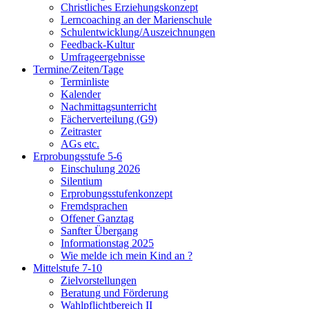
Christliches Erziehungskonzept
Lerncoaching an der Marienschule
Schulentwicklung/Auszeichnungen
Feedback-Kultur
Umfrageergebnisse
Termine/Zeiten/Tage
Terminliste
Kalender
Nachmittagsunterricht
Fächerverteilung (G9)
Zeitraster
AGs etc.
Erprobungsstufe 5-6
Einschulung 2026
Silentium
Erprobungsstufenkonzept
Fremdsprachen
Offener Ganztag
Sanfter Übergang
Informationstag 2025
Wie melde ich mein Kind an ?
Mittelstufe 7-10
Zielvorstellungen
Beratung und Förderung
Wahlpflichtbereich II