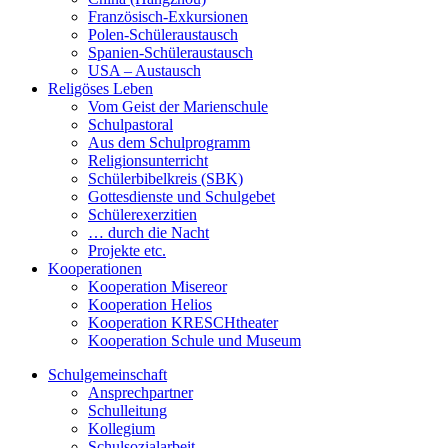
Französisch-Exkursionen
Polen-Schüleraustausch
Spanien-Schüleraustausch
USA – Austausch
Religöses Leben
Vom Geist der Marienschule
Schulpastoral
Aus dem Schulprogramm
Religionsunterricht
Schülerbibelkreis (SBK)
Gottesdienste und Schulgebet
Schülerexerzitien
… durch die Nacht
Projekte etc.
Kooperationen
Kooperation Misereor
Kooperation Helios
Kooperation KRESCHtheater
Kooperation Schule und Museum
Schulgemeinschaft
Ansprechpartner
Schulleitung
Kollegium
Schulsozialarbeit