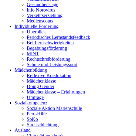
Gesundheitstage
Info Norovirus
Verkehrserziehung
Medienscouts
Individuelle Förderung
Überblick
Periodisches Lernstandsfeedback
Bei Lernschwierigkeiten
Begabungsförderung
MINT
Rechtschreibförderung
Schule und Leistungssport
Mädchenbildung
Reflexive Koedukation
Mädchenklasse
Doing Gender
Mädchenklasse – Erfahrungen
Umfrage
Sozialkompetenz
Soziale Aktion Marienschule
Peru-Hilfe
SoKo
Streitschlichtung
Ausland
China (Hangzhou)