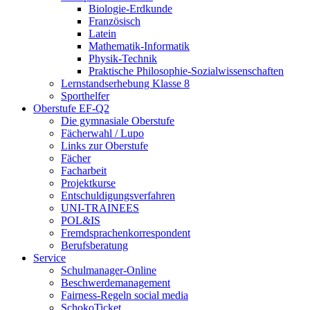
Biologie-Erdkunde
Französisch
Latein
Mathematik-Informatik
Physik-Technik
Praktische Philosophie-Sozialwissenschaften
Lernstandserhebung Klasse 8
Sporthelfer
Oberstufe EF-Q2
Die gymnasiale Oberstufe
Fächerwahl / Lupo
Links zur Oberstufe
Fächer
Facharbeit
Projektkurse
Entschuldigungsverfahren
UNI-TRAINEES
POL&IS
Fremdsprachenkorrespondent
Berufsberatung
Service
Schulmanager-Online
Beschwerdemanagement
Fairness-Regeln social media
SchokoTicket