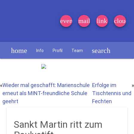
event_note
mail
link
cloud
home
search
Info
Profil
Team
Schülerzeitung
«
Wieder mal geschafft: Marienschule
Erfolge im
»
erneut als MINT-freundliche Schule
Tischtennis und
geehrt
Fechten
Sankt Martin ritt zum