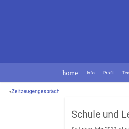
home
Info
Profil
Te
«
Zeitzeugengespräch
Schule und L
Seit dem Jahr 2019 ist d