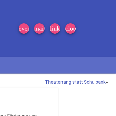
event_note
mail
link
cloud
Theaterrang statt Schulbank
»
 zur Förderung von