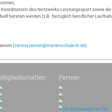
 können,
e Koordinatorin des Netzwerks Leistungssport sowie die
duell beraten werden (z.B. bezüglich beruflicher Laufba
ansen (
verena.jansen@marienschule-kr.de
)
Mitgliedschaften
Partner