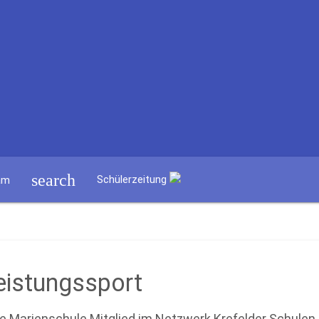
search
Schülerzeitung
am
eistungssport
ie Marienschule Mitglied im Netzwerk Krefelder Schulen