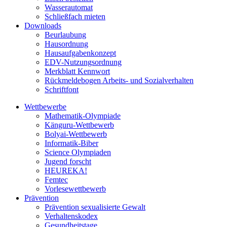
Wasserautomat
Schließfach mieten
Downloads
Beurlaubung
Hausordnung
Hausaufgabenkonzept
EDV-Nutzungsordnung
Merkblatt Kennwort
Rückmeldebogen Arbeits- und Sozialverhalten
Schriftfont
Wettbewerbe
Mathematik-Olympiade
Känguru-Wettbewerb
Bolyai-Wettbewerb
Informatik-Biber
Science Olympiaden
Jugend forscht
HEUREKA!
Femtec
Vorlesewettbewerb
Prävention
Prävention sexualisierte Gewalt
Verhaltenskodex
Gesundheitstage