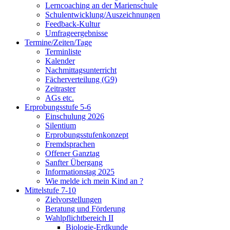
Lerncoaching an der Marienschule
Schulentwicklung/Auszeichnungen
Feedback-Kultur
Umfrageergebnisse
Termine/Zeiten/Tage
Terminliste
Kalender
Nachmittagsunterricht
Fächerverteilung (G9)
Zeitraster
AGs etc.
Erprobungsstufe 5-6
Einschulung 2026
Silentium
Erprobungsstufenkonzept
Fremdsprachen
Offener Ganztag
Sanfter Übergang
Informationstag 2025
Wie melde ich mein Kind an ?
Mittelstufe 7-10
Zielvorstellungen
Beratung und Förderung
Wahlpflichtbereich II
Biologie-Erdkunde