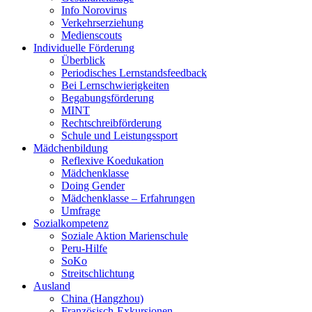
Info Norovirus
Verkehrserziehung
Medienscouts
Individuelle Förderung
Überblick
Periodisches Lernstandsfeedback
Bei Lernschwierigkeiten
Begabungsförderung
MINT
Rechtschreibförderung
Schule und Leistungssport
Mädchenbildung
Reflexive Koedukation
Mädchenklasse
Doing Gender
Mädchenklasse – Erfahrungen
Umfrage
Sozialkompetenz
Soziale Aktion Marienschule
Peru-Hilfe
SoKo
Streitschlichtung
Ausland
China (Hangzhou)
Französisch-Exkursionen