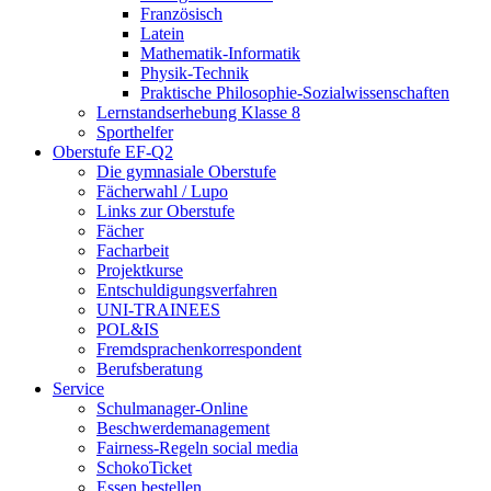
Französisch
Latein
Mathematik-Informatik
Physik-Technik
Praktische Philosophie-Sozialwissenschaften
Lernstandserhebung Klasse 8
Sporthelfer
Oberstufe EF-Q2
Die gymnasiale Oberstufe
Fächerwahl / Lupo
Links zur Oberstufe
Fächer
Facharbeit
Projektkurse
Entschuldigungsverfahren
UNI-TRAINEES
POL&IS
Fremdsprachenkorrespondent
Berufsberatung
Service
Schulmanager-Online
Beschwerdemanagement
Fairness-Regeln social media
SchokoTicket
Essen bestellen