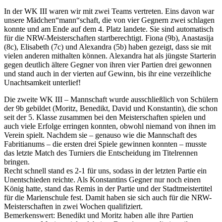
In der WK III waren wir mit zwei Teams vertreten. Eins davon war
unsere Mädchen“mann“schaft, die von vier Gegnern zwei schlagen
konnte und am Ende auf dem 4. Platz landete. Sie sind automatisch
für die NRW-Meisterschaften startberechtigt. Fiona (9b), Anastasija
(8c), Elisabeth (7c) und Alexandra (5b) haben gezeigt, dass sie mit
vielen anderen mithalten können. Alexandra hat als jüngste Starterin
gegen deutlich ältere Gegner von ihren vier Partien drei gewonnen
und stand auch in der vierten auf Gewinn, bis ihr eine verzeihliche
Unachtsamkeit unterlief!
Die zweite WK III – Mannschaft wurde ausschließlich von Schülern
der 9b gebildet (Moritz, Benedikt, David und Konstantin), die schon
seit der 5. Klasse zusammen bei den Meisterschaften spielen und
auch viele Erfolge erringen konnten, obwohl niemand von ihnen im
Verein spielt. Nachdem sie – genauso wie die Mannschaft des
Fabritianums – die ersten drei Spiele gewinnen konnten – musste
das letzte Match des Turniers die Entscheidung im Titelrennen
bringen.
Recht schnell stand es 2-1 für uns, sodass in der letzten Partie ein
Unentschieden reichte. Als Konstantins Gegner nur noch einen
König hatte, stand das Remis in der Partie und der Stadtmeistertitel
für die Marienschule fest. Damit haben sie sich auch für die NRW-
Meisterschaften in zwei Wochen qualifiziert.
Bemerkenswert: Benedikt und Moritz haben alle ihre Partien