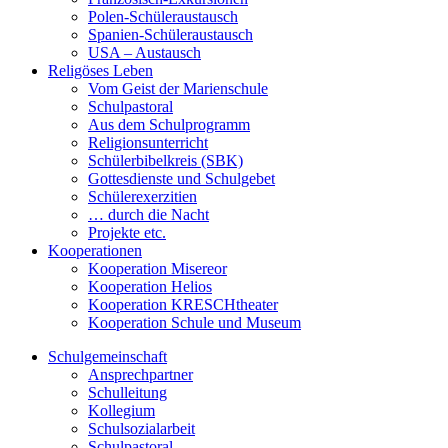
Polen-Schüleraustausch
Spanien-Schüleraustausch
USA – Austausch
Religöses Leben
Vom Geist der Marienschule
Schulpastoral
Aus dem Schulprogramm
Religionsunterricht
Schülerbibelkreis (SBK)
Gottesdienste und Schulgebet
Schülerexerzitien
… durch die Nacht
Projekte etc.
Kooperationen
Kooperation Misereor
Kooperation Helios
Kooperation KRESCHtheater
Kooperation Schule und Museum
Schulgemeinschaft
Ansprechpartner
Schulleitung
Kollegium
Schulsozialarbeit
Schulpastoral