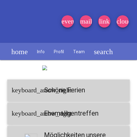
event_note
mail
link
cloud
home
search
Info
Profil
Team
Schülerzeitung
keyboard_arrow_right
Schöne Ferien
keyboard_arrow_right
Ehemaligentreffen
Möglichkeiten unsere